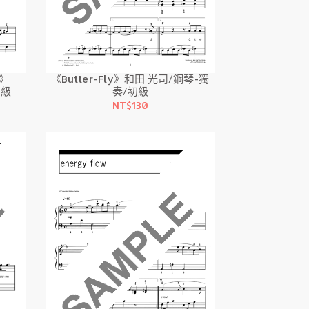
n》
《Butter-Fly》和田 光司/鋼琴-獨
初級
奏/初級
NT$130