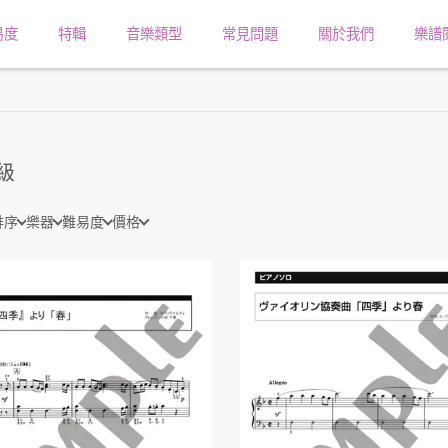
易度
特輯
音樂類型
常見問題
關於我們
樂譜
級
排序
樂器
難易度
價格