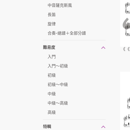
中音薩克斯風
長笛
旋律
合奏-總譜＋全部分譜
難易度
《《
入門
入門～初級
初級
初級～中級
中級
中級～高級
高級
特輯