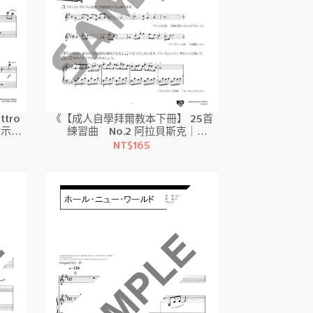
tro
《【成人自學拜爾教本下冊】 25首
［附示範
練習曲 No.2 阿拉貝斯克｜
級
Arabesque 》鋼琴-教程・音樂理
NT$165
論/初級