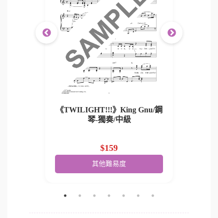
《TWILIGHT!!!》King Gnu/鋼
《TWIL
 Gnu/鋼
琴-獨奏/中級
$159
其他難易度