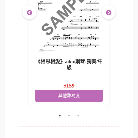
-獨奏/入
《相思相愛》aiko/鋼琴-獨奏/中
《相思相
級
$159
其他難易度