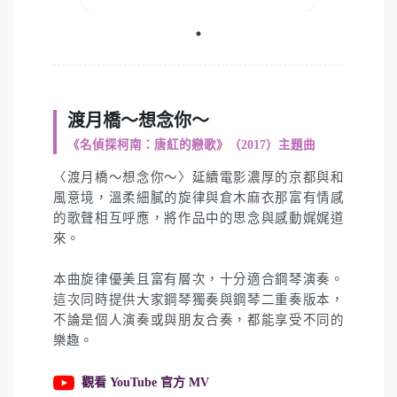
渡月橋～想念你～
《名偵探柯南：唐紅的戀歌》（2017）主題曲
〈渡月橋～想念你～〉延續電影濃厚的京都與和
風意境，溫柔細膩的旋律與倉木麻衣那富有情感
的歌聲相互呼應，將作品中的思念與感動娓娓道
來。
本曲旋律優美且富有層次，十分適合鋼琴演奏。
這次同時提供大家鋼琴獨奏與鋼琴二重奏版本，
不論是個人演奏或與朋友合奏，都能享受不同的
樂趣。
觀看 YouTube 官方 MV