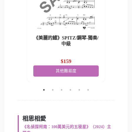
《美麗的鰭》SPITZ/鋼琴-獨奏/
《美麗的
/旋律
中級
$159
其他難易度
相思相愛
《名偵探柯南：100萬美元的五稜星》（2024）主