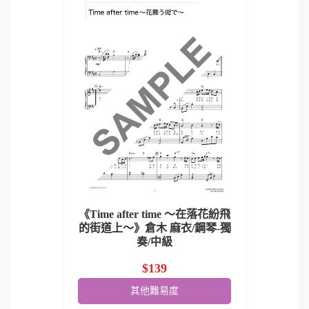
《Time after time ～在落花紛飛
的街道上～》倉木 麻衣/鋼琴-獨
奏/中級
$139
其他難易度