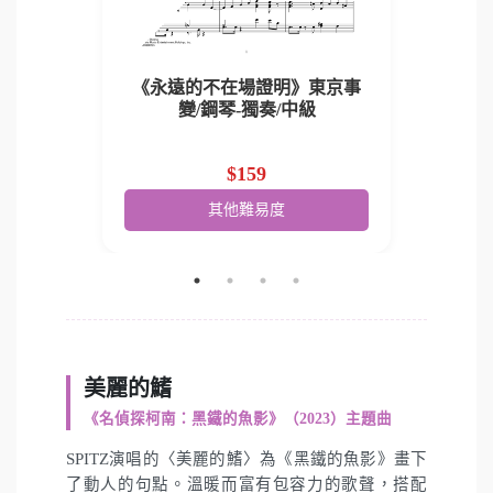
東京事
《永遠的不在場證明》東京事
《永
門
變/鋼琴-獨奏/中級
$159
其他難易度
美麗的鰭
《名偵探柯南：黑鐵的魚影》（2023）主題曲
SPITZ演唱的〈美麗的鰭〉為《黑鐵的魚影》畫下
了動人的句點。溫暖而富有包容力的歌聲，搭配