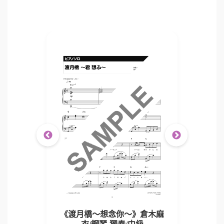
倉木 麻
《渡月橋～想念你～》倉木麻
《渡