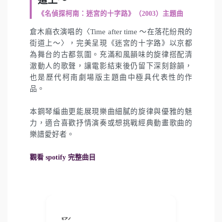
《名偵探柯南：迷宮的十字路》（2003）主題曲
倉木麻衣演唱的〈Time after time ～在落花紛飛的
街道上～〉，完美呈現《迷宮的十字路》以京都
為舞台的古都氛圍。充滿和風韻味的旋律搭配清
澈動人的歌聲，讓電影結束後仍留下深刻餘韻，
也是歷代柯南劇場版主題曲中極具代表性的作
品。
本鋼琴編曲更能展現樂曲細膩的旋律與優雅的魅
力，適合喜歡抒情演奏或想挑戰經典動畫歌曲的
樂譜愛好者。
觀看 spotify 完整曲目