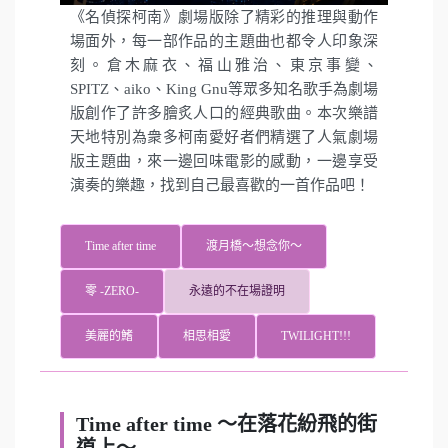
《名偵探柯南》劇場版除了精彩的推理與動作
場面外，每一部作品的主題曲也都令人印象深
刻。倉木麻衣、福山雅治、東京事變、
SPITZ、aiko、King Gnu等眾多知名歌手為劇場
版創作了許多膾炙人口的經典歌曲。本次樂譜
天地特別為衆多柯南愛好者們精選了人氣劇場
版主題曲，來一邊回味電影的感動，一邊享受
演奏的樂趣，找到自己最喜歡的一首作品吧！
Time after time
渡月橋～想念你～
零 -ZERO-
永遠的不在場證明
美麗的鰭
相思相愛
TWILIGHT!!!
Time after time ～在落花紛飛的街
道上～