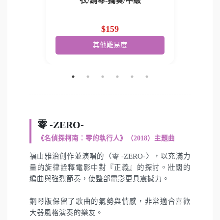
~中級
衣/鋼琴-獨奏/中級
$159
其他難易度
零 -ZERO-
《名偵探柯南：零的執行人》（2018）主題曲
福山雅治創作並演唱的〈零 -ZERO-〉，以充滿力
量的旋律詮釋電影中對『正義』的探討。壯闊的
編曲與強烈節奏，使整部電影更具震撼力。
鋼琴版保留了歌曲的氣勢與情感，非常適合喜歡
大器風格演奏的樂友。