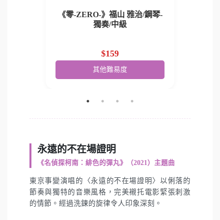
《零-ZERO-》福山 雅治/鋼琴-
《零-Z
治/鋼琴-
獨奏/中級
$159
其他難易度
永遠的不在場證明
《名偵探柯南：緋色的彈丸》（2021）主題曲
東京事變演唱的〈永遠的不在場證明〉以俐落的
節奏與獨特的音樂風格，完美襯托電影緊張刺激
的情節。經過洗鍊的旋律令人印象深刻。