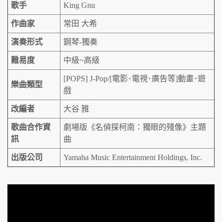
歌手
King Gnu
作曲家
常田 大希
演奏形式
鋼琴-獨奏
難易度
中級~高級
[POPS] J-Pop/[電影･電視･廣告等]動畫･遊
樂曲類型
戲
改編者
大谷 雅
歌曲合作資
劇場版《名偵探柯南：獨眼的殘像》主題
訊
曲
出版公司
Yamaha Music Entertainment Holdings, Inc.