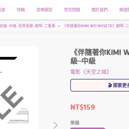
易度
特輯
音樂類型
常見問題
關於我們
樂譜
初級~中級
,
世界音樂
,
鋼琴-二重奏
《伴隨著你KIMI WO NOSETE》鋼琴
《伴隨著你KIMI 
級~中級
電影《天空之城》
🎬 探索
NT$159
樂器