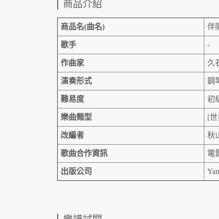
商品介紹
商品名(曲名)
伴
歌手
-
作曲家
久
演奏形式
鋼
難易度
初
樂曲類型
[
改編者
秋
歌曲合作資訊
電
出版公司
Yam