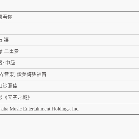
隨著你
石 讓
琴-二重奏
級~中級
世界音樂] 讚美詩與福音
山紗彌佳
影《天空之城》
aha Music Entertainment Holdings, Inc.