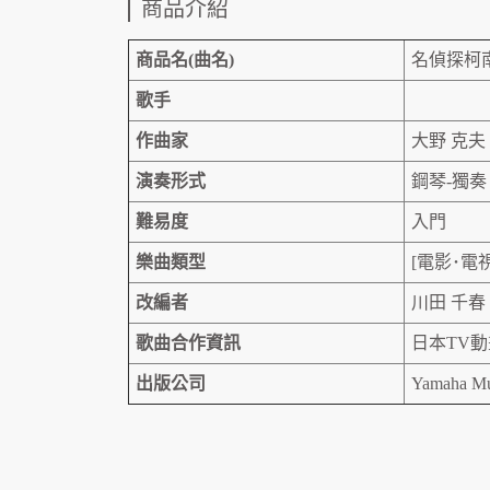
商品介紹
商品名(曲名)
名偵探柯
歌手
作曲家
大野 克夫
演奏形式
鋼琴-獨奏
難易度
入門
樂曲類型
[電影･電
改編者
川田 千春
歌曲合作資訊
日本TV
出版公司
Yamaha Mus