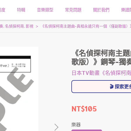
易度
特輯
音樂類型
常見問題
關於我們
樂譜
奏
,
名偵探柯南
,
影視
《名偵探柯南主題曲-真相永遠只有一個（僅副歌版）》
《名偵探柯南主題
歌版）》鋼琴-獨
日本TV動畫《名偵探柯
🎬 探索
NT$105
樂器