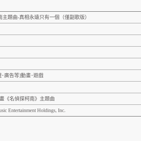
南主題曲-真相永遠只有一個（僅副歌版）
視･廣告等]動畫･遊戲
動畫《名偵探柯南》主題曲
ic Entertainment Holdings, Inc.