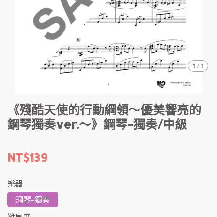
1
/
1
《殘酷天使的行動綱領～優美響亮的
鋼琴獨奏ver.～》鋼琴-獨奏/中級
NT$139
樂器
鋼琴-獨奏
難易度