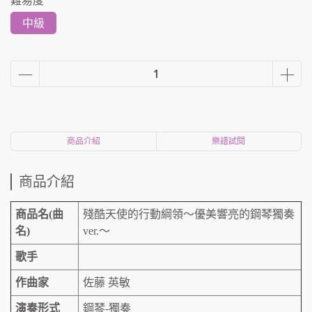
中級
商品介紹
樂譜試閱
商品介紹
商品名(曲
殘酷天使的行動綱領～優美響亮的鋼琴獨奏
名)
ver.～
歌手
作曲家
佐藤 英敏
演奏形式
鋼琴-獨奏