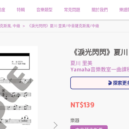
易度
特輯
音樂類型
常見問題
關於我們
樂譜
克斯風
,
中級
《淚光閃閃》夏川 里美/中音薩克斯風/中級
《淚光閃閃》夏川
夏川 里美
Yamaha音樂教室一曲
🎬 探索
NT$139
樂器