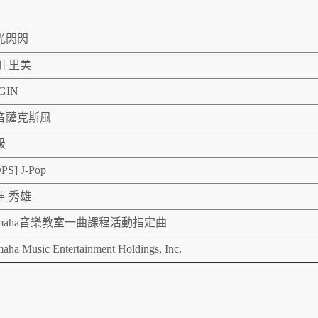
光閃閃
川 里美
GIN
音薩克斯風
級
PS] J-Pop
津 秀雄
amaha音樂教室一曲課程活動指定曲
aha Music Entertainment Holdings, Inc.