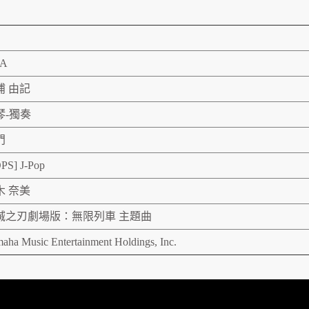
SA
浦 由記
琴-獨奏
門
PS] J-Pop
木 奈美
滅之刃劇場版：無限列車 主題曲
aha Music Entertainment Holdings, Inc.