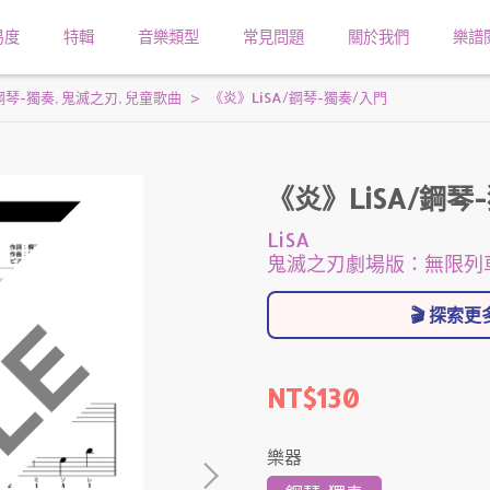
易度
特輯
音樂類型
常見問題
關於我們
樂譜
鋼琴-獨奏
,
鬼滅之刃
,
兒童歌曲
《炎》LiSA/鋼琴-獨奏/入門
《炎》LiSA/鋼琴
LiSA
鬼滅之刃劇場版：無限列
🎬 探索
NT$130
樂器