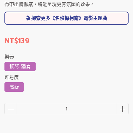
微帶出慵懶感，將能呈現更有氛圍的效果。
🎬 探索更多《名偵探柯南》電影主題曲
NT$139
樂器
鋼琴-獨奏
難易度
高級