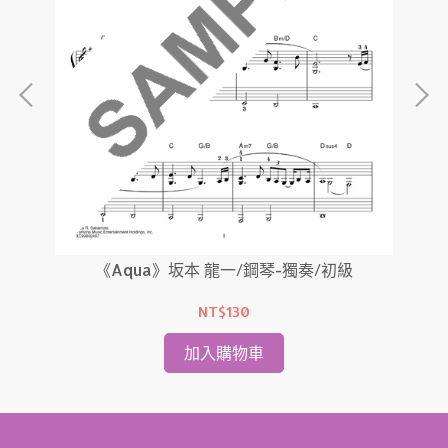
《Aqua》坂本 龍一/鋼琴-獨奏/初級
《B
NT$130
加入購物車