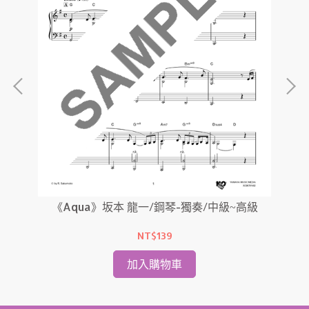
《Aqua》坂本 龍一/鋼琴-獨奏/中級~高級
《B
中級
NT$139
加入購物車