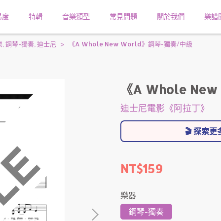
易度
特輯
音樂類型
常見問題
關於我們
樂譜
樂
,
鋼琴-獨奏
,
迪士尼
《A Whole New World》鋼琴-獨奏/中級
《A Whole Ne
迪士尼電影《阿拉丁》
🎬 探索
NT$159
樂器
鋼琴-獨奏