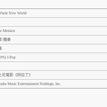
hole New World
n Menken
琴-獨奏
級
PS] J-Pop
士尼電影《阿拉丁》
aha Music Entertainment Holdings, Inc.