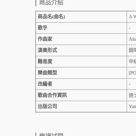
商品介紹
商品名(曲名)
A W
歌手
-
作曲家
Ala
演奏形式
鋼
難易度
中
樂曲類型
[PO
改編者
-
歌曲合作資訊
迪
出版公司
Yam