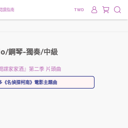
閱讀指南
TWD
Ado/鋼琴-獨奏/中級
Y 間諜家家酒』第二季 片頭曲
更多《名偵探柯南》電影主題曲